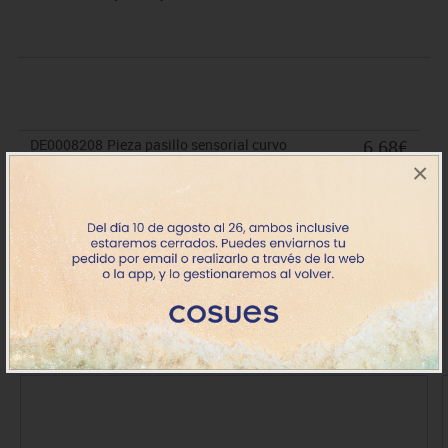
DE0008208
Pieza pasillo sensorial curvo
6.68€
×
+7 días
IVA incluido
Productos de la misma categoría