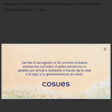
recepcionar la pelota con esta cesta supone un reto diferente.
Medida del mango: 13 cm.
×
DE0009601
Juego pelota divertida Softee 2.0
8.94€
+7 días
IVA incluido
Productos de la misma categoría