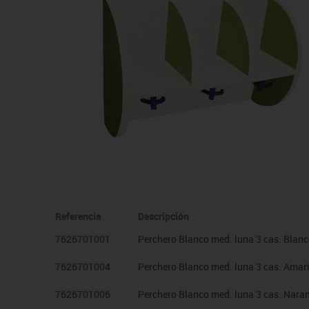
Manualidades
Juegos de mesa
Pizarras, vitrinas y expo
Ps
Material escolar
Juegos simbólicos
Sillas, bancos y taburet
Ti
Plastifica, encuaderna, destruye
Papel y manipulados
Referencia
Descripción
7626701001
Perchero Blanco med. luna 3 cas. Blan
7626701004
Perchero Blanco med. luna 3 cas. Amari
7626701006
Perchero Blanco med. luna 3 cas. Nara