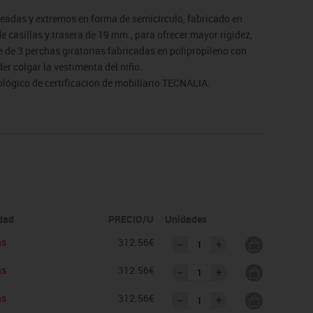
deadas y extremos en forma de semicírculo, fabricado en
casillas y trasera de 19 mm., para ofrecer mayor rigidez,
 de 3 perchas giratorias fabricadas en polipropileno con
er colgar la vestimenta del niño.
ológico de certificación de mobiliario TECNALIA.
de devolución. Para casos excepcionales consultar
idad
PRECIO/U
Unidades
as
312.56€
as
312.56€
as
312.56€