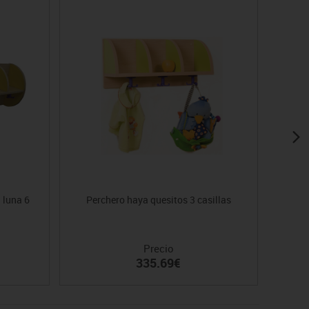
 luna 6
Perchero haya quesitos 3 casillas
Per
Precio
335.69€