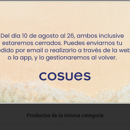
+7 dí
+7 dí
claro
+7 dí
osc.
+7 dí
 claro
+7 dí
 osc.
+7 dí
+7 dí
Productos de la misma categoría