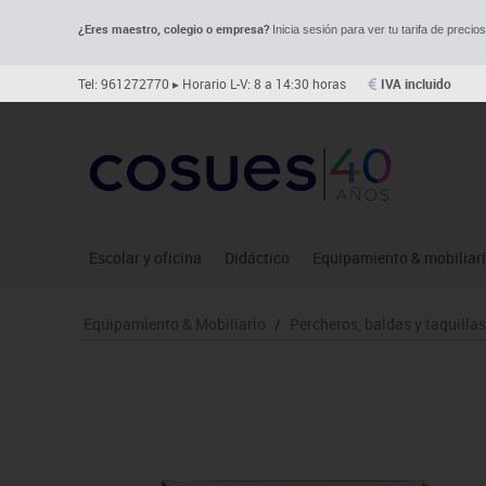
¿Eres maestro, colegio o empresa?
Inicia sesión para ver tu tarifa de precio
Tel: 961272770
▸ Horario L-V: 8 a 14:30 horas
IVA incluido
Escolar y oficina
Didáctico
Equipamiento & mobiliar
Archivo
Asociación y atención
Aulas entornos naturale
Le
Equipamiento & Mobiliario
/
Percheros, baldas y taquillas
Complementos oficina
Ciencias
Despachos y oficinas
Ma
Dibujo técnico y artístico
Construcciones
Espacios compartidos
Me
Escritura y corrección
Espacios exteriores
Mesas educación
Mo
Higiene
Espacios multisensoriales
Muebles escolares
Mú
Informática
Juegos heurísticos
Percheros, baldas y taqui
Pr