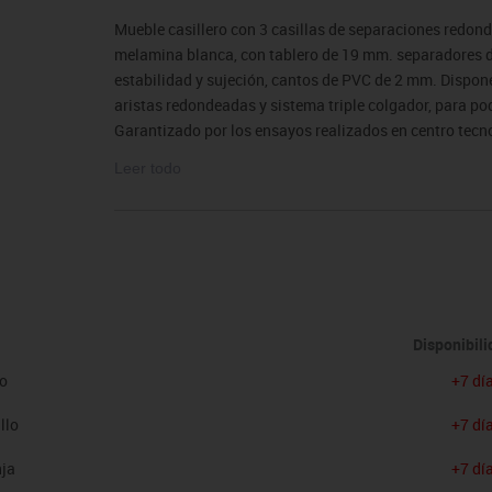
sitores
icomotricidad
Entrenamiento
Micro:bit
Psicomotricidad
Videoproyección
Mueble casillero con 3 casillas de separaciones redon
es
nkering
Vex robotics
melamina blanca, con tablero de 19 mm. separadores de 
Otros
estabilidad y sujeción, cantos de PVC de 2 mm. Dispone
aristas redondeadas y sistema triple colgador, para pod
Garantizado por los ensayos realizados en centro tecn
Dimensiones: Ancho/Alto/Fondo: 61/42/22 cm.
Leer todo
El mobiliario se pide por encargo y no es susceptible 
condiciones.
Disponibil
co
+7 dí
llo
+7 dí
nja
+7 dí