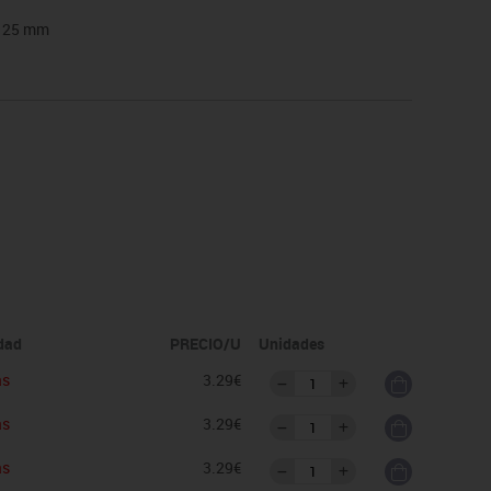
: 25 mm
idad
PRECIO/U
Unidades
as
3.29€
as
3.29€
as
3.29€