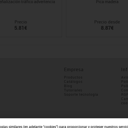
eñalización tráfico advertencia
Pica madera
Precio
Precio desde
5.81€
8.87€
Empresa
In
Productos
Avi
Catálogos
Pol
Blog
Pol
Tutoriales
Con
Soporte tecnología
RG
Cam
coo
ogías similares (en adelante “cookies”) para proporcionar y proteger nuestros servi