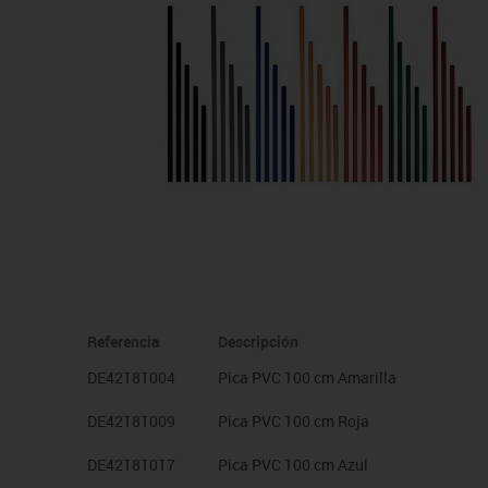
Manualidades
Juegos de mesa
Pizarras, vitrinas y expo
Ps
Material escolar
Juegos simbólicos
Sillas, bancos y taburet
Ti
Plastifica, encuaderna, destruye
Papel y manipulados
Referencia
Descripción
DE42181004
Pica PVC 100 cm Amarilla
DE42181009
Pica PVC 100 cm Roja
DE42181017
Pica PVC 100 cm Azul