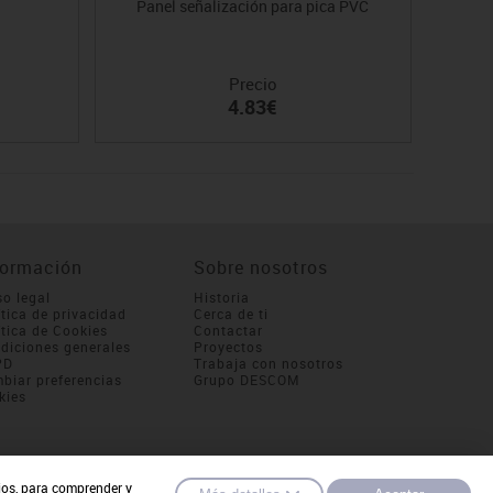
Panel señalización para pica PVC
Precio
4.83€
formación
Sobre nosotros
so legal
Historia
ítica de privacidad
Cerca de ti
ítica de Cookies
Contactar
diciones generales
Proyectos
PD
Trabaja con nosotros
biar preferencias
Grupo DESCOM
kies
cios, para comprender y