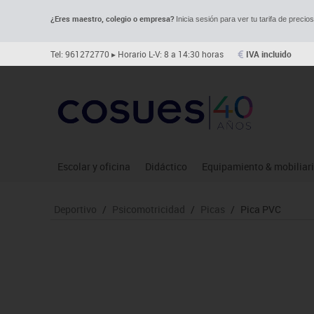
¿Eres maestro, colegio o empresa?
Inicia sesión para ver tu tarifa de precio
Tel: 961272770
▸ Horario L-V: 8 a 14:30 horas
IVA incluido
Escolar y oficina
Didáctico
Equipamiento & mobiliar
Archivo
Asociación y atención
Aulas entornos naturale
Le
Deportivo
/
Psicomotricidad
/
Picas
/
Pica PVC
Complementos oficina
Ciencias
Despachos y oficinas
Ma
Dibujo técnico y artístico
Construcciones
Espacios compartidos
Me
Escritura y corrección
Espacios exteriores
Mesas educación
Mo
Higiene
Espacios multisensoriales
Muebles escolares
Mú
Informática
Juegos heurísticos
Percheros, baldas y taqui
Pr