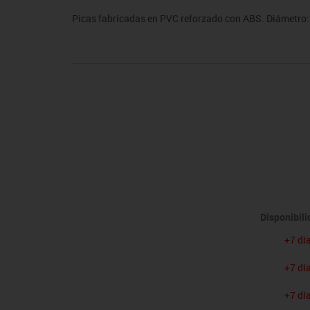
sitores
icomotricidad
Entrenamiento
Micro:bit
Psicomotricidad
Videoproyección
Picas fabricadas en PVC reforzado con ABS. Diámetro
es
nkering
Vex robotics
Otros
Disponibil
+7 dí
+7 dí
+7 dí