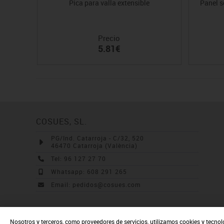
Pica para valla extensible
Panel s
Precio
5.81€
COSUES, SL.
PG/Ind. Catarroja - C/32, 520
46470 Catarroja (València)
Tel: 96 127 27 70
Whatsapp: 608 291 265
Email: pedidos@cosues.com
Nosotros y terceros, como proveedores de servicios, utilizamos cookies y tecnol