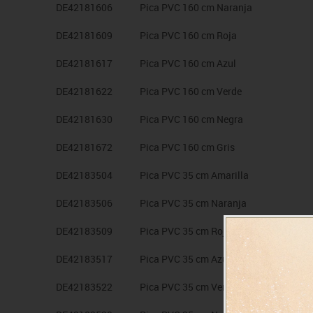
DE42181606
Pica PVC 160 cm Naranja
DE42181609
Pica PVC 160 cm Roja
DE42181617
Pica PVC 160 cm Azul
DE42181622
Pica PVC 160 cm Verde
DE42181630
Pica PVC 160 cm Negra
DE42181672
Pica PVC 160 cm Gris
DE42183504
Pica PVC 35 cm Amarilla
DE42183506
Pica PVC 35 cm Naranja
DE42183509
Pica PVC 35 cm Roja
DE42183517
Pica PVC 35 cm Azul
DE42183522
Pica PVC 35 cm Verde