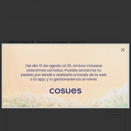
MDTEY06518
Piedras doradas. Juego 12
×
108.23€
- 97.41€
+7 días
IVA incluido
Productos de la misma categoría
+ 6 meses