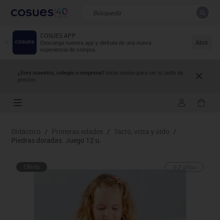
COSUES APP
CERRAR
Resultados de la búsqueda
Abrir
Descarga nuestra app y disfruta de una nueva
experiencia de compra.
¿Eres maestro, colegio o empresa?
Inicia sesión para ver tu tarifa de
precios.
Didáctico
/
Primeras edades
/
Tacto, vista y oído
/
Piedras doradas. Juego 12 u.
0-2 años
Oferta