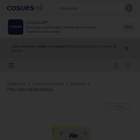
COSUES APP
CERRAR
Resultados de la búsqueda
Abrir
Descarga nuestra app y disfruta de una nueva
experiencia de compra.
¿Eres maestro, colegio o empresa?
Inicia sesión para ver tu tarifa de
precios.
Didáctico
/
Construcciones
/
Madera
/
Piks Oppi cartas lógica
+ 3 años