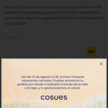
Baraja de 24 cartas que contiene cuatro categorías diferentes de
divertidos rompecabezas para resolver con Piks y desarrollar el
pensamiento lógico y la capacidad de resolución de problemas de
forma creativa.
Han sido diseñadas en torno a 4 temas educativos:
Leer todo
- Imaginación y creatividad
- Imaginación visual-espacial y mental
- Proporciones y valores iguales
- Aritmética
×
MDOPCCGS01
Piks cartas lógica Oppi
10.66€
Stock
IVA incluido