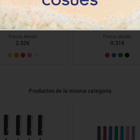
dor permanente Edding 3000
Bic cristal
Precio desde
Precio desde
2.52€
0.31€
+7
Productos de la misma categoría