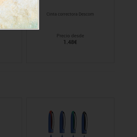
Cinta correctora Descom
Precio desde
1.48€
Oferta