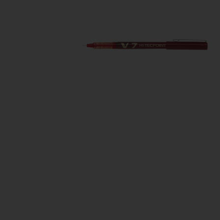
Manualidades
Juegos de mesa
Pizarras, vitrinas y expo
Ps
Material escolar
Juegos simbólicos
Sillas, bancos y taburet
Ti
Plastifica, encuaderna, destruye
Papel y manipulados