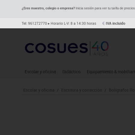
¿Eres maestro, colegio o empresa?
Inicia sesión para ver tu tarifa de precio
Tel: 961272770
▸ Horario L-V: 8 a 14:30 horas
IVA incluido
Escolar y oficina
Didáctico
Equipamiento & mobiliar
Archivo
Asociación y atención
Aulas entornos naturale
Le
Escolar y oficina
/
Escritura y corrección
/
Bolígrafos Ro
Complementos oficina
Ciencias
Despachos y oficinas
Ma
Dibujo técnico y artístico
Construcciones
Espacios compartidos
Me
Escritura y corrección
Espacios exteriores
Mesas educación
Mo
Higiene
Espacios multisensoriales
Muebles escolares
Mú
Informática
Juegos heurísticos
Percheros, baldas y taqui
Pr