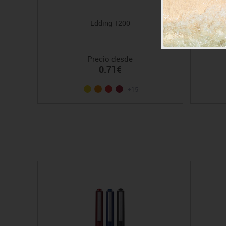
Edding 1200
Marca
Precio desde
0.71€
+15