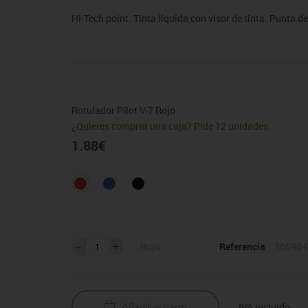
sitores
icomotricidad
Entrenamiento
Micro:bit
Psicomotricidad
Videoproyección
Hi-Tech point. Tinta líquida con visor de tinta. Punta 
es
nkering
Vex robotics
Otros
Rotulador Pilot V-7 Rojo
¿Quieres comprar una caja? Pide 12 unidades
1.88
€
Rojo
Referencia
30590-
IVA incluido
Añadir al carro