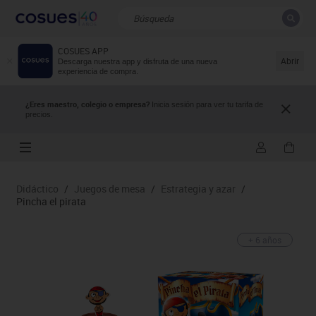
COSUES APP
CERRAR
Resultados de la búsqueda
Abrir
Descarga nuestra app y disfruta de una nueva
experiencia de compra.
¿Eres maestro, colegio o empresa?
Inicia sesión para ver tu tarifa de
precios.
Didáctico
/
Juegos de mesa
/
Estrategia y azar
/
Pincha el pirata
+ 6 años