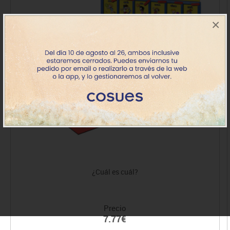
×
¿Cuál es cuál?
Precio
7.77€