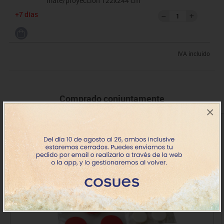
mate/proyección 122x244 cm
+7 días
IVA incluido
Comprado conjuntamente
×