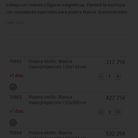
trabajo con imanes o figuras magnéticas. Permite la escritura
con rotuladores especiales para pizarra blanca. Suministradas
con cajetín de aluminio de 40 cm. Garantía 25 años.
Leer todo
70862
Pizarra vitrific. Blanca
317.79€
mate/proyección 122x150 cm
+7 días
70863
Pizarra vitrific. Blanca
427.75€
mate/proyección 122x200 cm
+7 días
70864
Pizarra vitrific. Blanca
532.25€