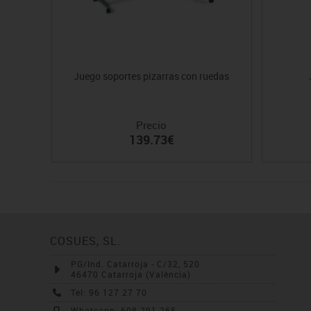
Juego soportes pizarras con ruedas
Precio
139.73€
COSUES, SL.
PG/Ind. Catarroja - C/32, 520
46470 Catarroja (València)
Tel: 96 127 27 70
Whatsapp: 608 291 265