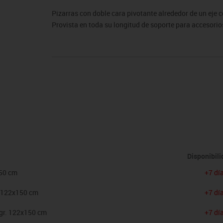
sitores
icomotricidad
Entrenamiento
Micro:bit
Psicomotricidad
Videoproyección
Pizarras con doble cara pivotante alrededor de un eje
es
nkering
Vex robotics
Provista en toda su longitud de soporte para accesorio
Otros
Disponibil
150 cm
+7 dí
e 122x150 cm
+7 dí
agr. 122x150 cm
+7 dí