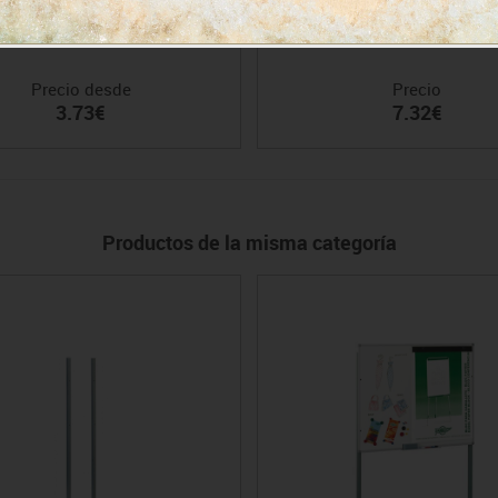
o anuncios corcho económicos
Spray limpiador pizarra blan
Precio desde
Precio
3.73€
7.32€
Productos de la misma categoría