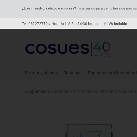
¿Eres maestro, colegio o empresa?
Inicia sesión para ver tu tarifa de precio
Tel: 961272770
▸ Horario L-V: 8 a 14:30 horas
IVA incluido
Escolar y oficina
Didáctico
Equipamiento & mobiliar
Archivo
Asociación y atención
Aulas entornos naturale
Le
Equipamiento & Mobiliario
/
Pizarras, vitrinas y expositor
Complementos oficina
Ciencias
Despachos y oficinas
Ma
Dibujo técnico y artístico
Construcciones
Espacios compartidos
Me
Escritura y corrección
Espacios exteriores
Mesas educación
Mo
Higiene
Espacios multisensoriales
Muebles escolares
Mú
Informática
Juegos heurísticos
Percheros, baldas y taqui
Pr