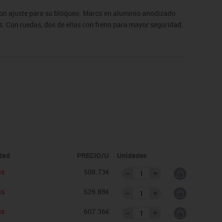
 con ajuste para su bloqueo. Marco en aluminio anodizado.
s. Con ruedas, dos de ellas con freno para mayor seguridad.
idad
PRECIO/U
Unidades
as
508.73€
as
526.88€
as
607.36€