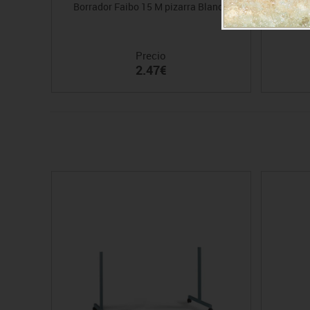
Borrador Faibo 15 M pizarra Blanca
Tabler
Precio
2.47€