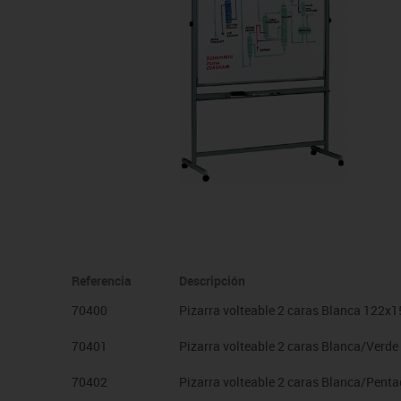
Manualidades
Juegos de mesa
Pizarras, vitrinas y expo
Ps
Material escolar
Juegos simbólicos
Sillas, bancos y taburet
Ti
Plastifica, encuaderna, destruye
Papel y manipulados
Referencia
Descripción
70400
Pizarra volteable 2 caras Blanca 122x
70401
Pizarra volteable 2 caras Blanca/Verd
70402
Pizarra volteable 2 caras Blanca/Pent