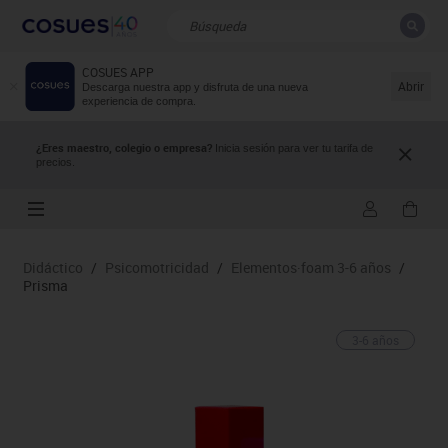
COSUES APP
CERRAR
Resultados de la búsqueda
Abrir
Descarga nuestra app y disfruta de una nueva
experiencia de compra.
¿Eres maestro, colegio o empresa?
Inicia sesión para ver tu tarifa de
precios.
Didáctico
/
Psicomotricidad
/
Elementos·foam 3-6 años
/
Prisma
3-6 años