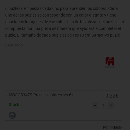
6 puzles de 4 piezas cada uno para aprender los colores. Cada
uno de los puzles se corresponde con un color distinto y tiene
asociadas imágenes de ese color. Una de las piezas del puzle está
compuesta por una pieza de madera que ayudará a completar el
puzle. El tamaño de cada puzle es de 18x18 cm. Atractivo puzle
para introducir los números del 1 al 20 y asociar cantidades y
Leer todo
figuras con números.
MDGO53475
Puzzles colores set 6 u.
10.22€
Stock
IVA incluido