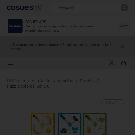
COSUES APP
CERRAR
Resultados de la búsqueda
Abrir
Descarga nuestra app y disfruta de una nueva
experiencia de compra.
¿Eres maestro, colegio o empresa?
Inicia sesión para ver tu tarifa de
precios.
Didáctico
/
Asociación y atención
/
Puzzles
/
Puzzle colores. Set 6 u.
2-6 años