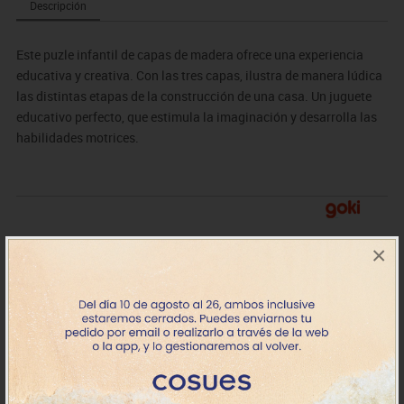
Descripción
Este puzle infantil de capas de madera ofrece una experiencia
educativa y creativa. Con las tres capas, ilustra de manera lúdica
las distintas etapas de la construcción de una casa. Un juguete
educativo perfecto, que estimula la imaginación y desarrolla las
habilidades motrices.
×
MDGK57322
Puzzle de capas, construimos una
11.33€
casa
Stock