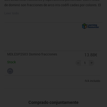
de dominó son fracciones de arco iris codifi cadas por colores. El
juego incluye 36 fi chas de dominó a doble cara y una guía de
Leer todo
instrucciones. De 2 a 4 jugadores. Juego de 36 piezas.
MDLESP2503
Dominó fracciones
13.88€
Stock
IVA incluido
Comprado conjuntamente