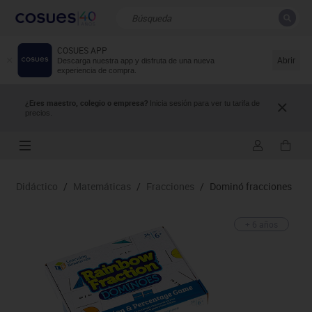
COSUES APP
CERRAR
Resultados de la búsqueda
Abrir
Descarga nuestra app y disfruta de una nueva
experiencia de compra.
¿Eres maestro, colegio o empresa?
Inicia sesión para ver tu tarifa de
precios.
Didáctico
/
Matemáticas
/
Fracciones
/
Dominó fracciones
+ 6 años