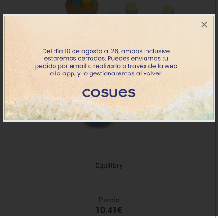
×
Equilibry
Precio
10.41€