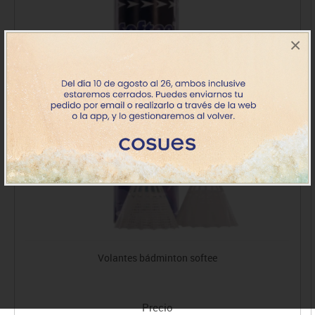
×
Volantes bádminton softee
Precio