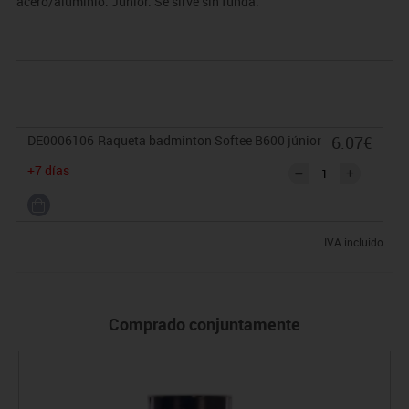
acero/aluminio. Junior. Se sirve sin funda.
DE0006106
Raqueta badminton Softee B600 júnior
6.07€
+7 días
IVA incluido
Comprado conjuntamente