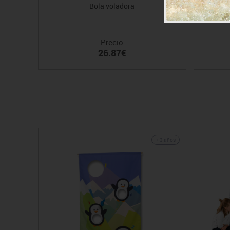
Bola voladora
Precio
26.87€
+ 3 años