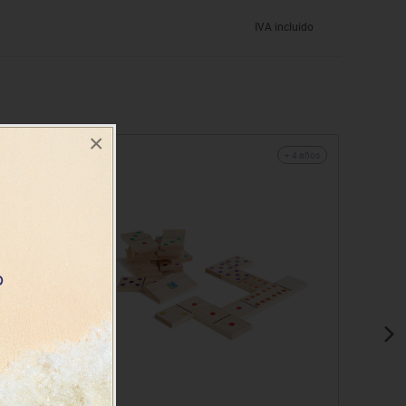
IVA incluido
×
+ 4 años