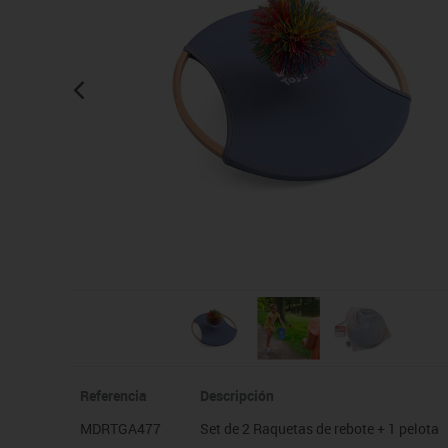
Manualidades
Juegos de mesa
Pizarras, vitrinas y expo
Ps
Material escolar
Juegos simbólicos
Sillas, bancos y taburet
Ti
Plastifica, encuaderna, destruye
Papel y manipulados
Referencia
Descripción
MDRTGA477
Set de 2 Raquetas de rebote + 1 pelota