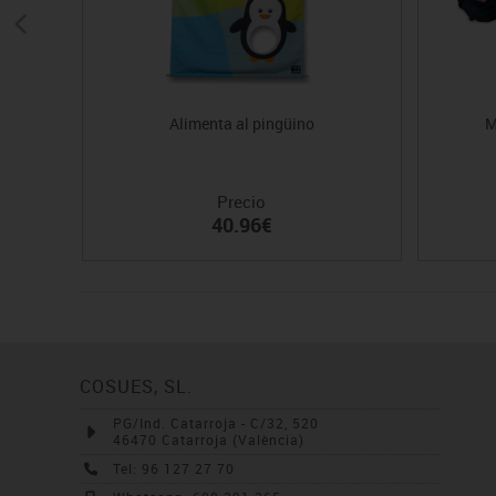
Alimenta al pingüino
M
Precio
40.96€
COSUES, SL.
PG/Ind. Catarroja - C/32, 520
46470 Catarroja (València)
Tel: 96 127 27 70