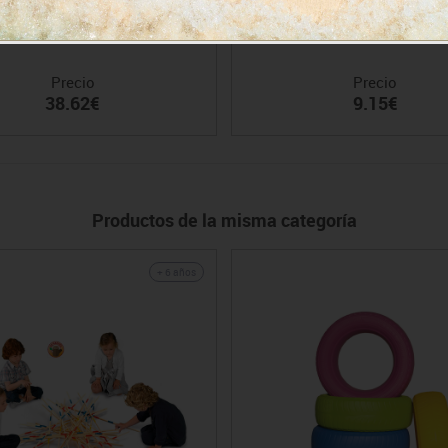
Islas de actividad
Botella líquido para pompras Pus
Precio
Precio
38.62€
9.15€
Productos de la misma categoría
+ 6 años