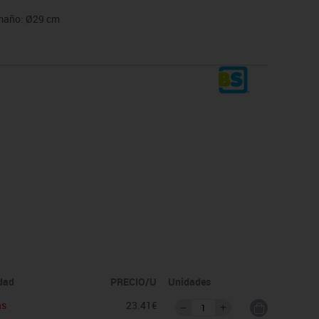
amaño: Ø29 cm
idad
PRECIO/U
Unidades
as
23.41€