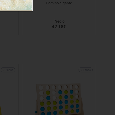
tefix 1 l
Dominó gigante
Precio
42.18€
Oferta
3-7 años
+ 6 años