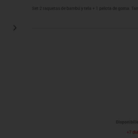
sitores
icomotricidad
Entrenamiento
Micro:bit
Psicomotricidad
Videoproyección
Set 2 raquetas de bambú y tela + 1 pelota de goma. T
es
nkering
Vex robotics
Otros
Disponibil
+7 dí