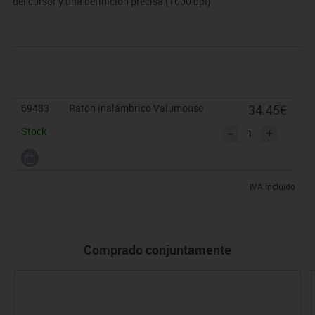
del cursor y una definición precisa (1000 dpi).
69483
Ratón inalámbrico Valumouse
34.45€
Stock
IVA incluido
Comprado conjuntamente