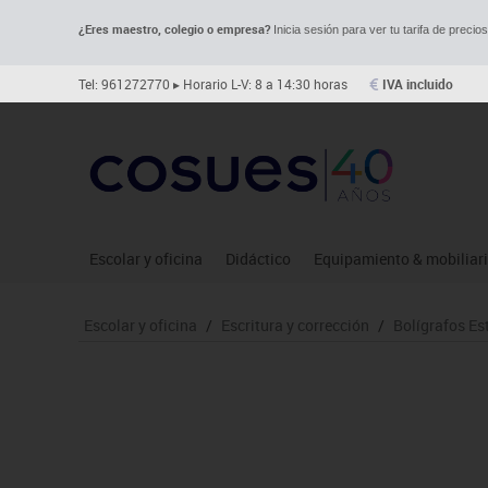
¿Eres maestro, colegio o empresa?
Inicia sesión para ver tu tarifa de precio
Tel: 961272770
▸ Horario L-V: 8 a 14:30 horas
IVA incluido
Escolar y oficina
Didáctico
Equipamiento & mobiliar
Archivo
Asociación y atención
Aulas entornos naturale
Le
Escolar y oficina
/
Escritura y corrección
/
Bolígrafos Es
Complementos oficina
Ciencias
Despachos y oficinas
Ma
Dibujo técnico y artístico
Construcciones
Espacios compartidos
Me
Escritura y corrección
Espacios exteriores
Mesas educación
Mo
Higiene
Espacios multisensoriales
Muebles escolares
Mú
Informática
Juegos heurísticos
Percheros, baldas y taqui
Pr