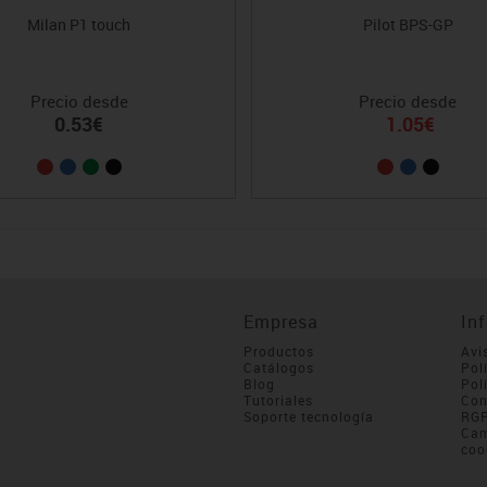
Milan P1 touch
Pilot BPS-GP
Precio desde
Precio desde
0.53€
1.05€
Empresa
In
Productos
Avi
Catálogos
Pol
Blog
Pol
Tutoriales
Con
Soporte tecnología
RG
Cam
coo