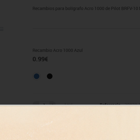
sitores
icomotricidad
Entrenamiento
Micro:bit
Psicomotricidad
Videoproyección
Recambios para bolígrafo Acro 1000 de Pilot BRFV-10 M
es
nkering
Vex robotics
Otros
Recambio Acro 1000 Azul
0.99
€
Azul
Referencia
30830-
IVA incluido
Añadir al carro