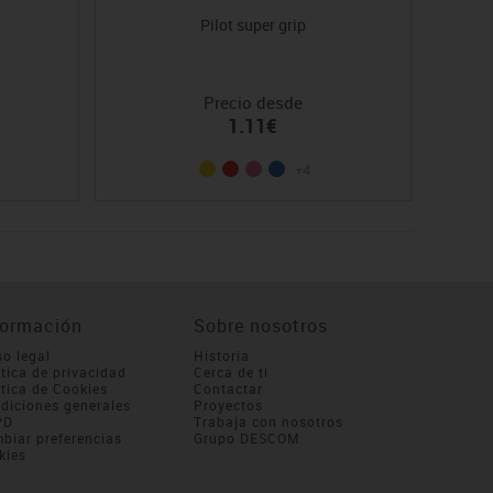
Pilot super grip
Precio desde
1.11€
+4
formación
Sobre nosotros
so legal
Historia
ítica de privacidad
Cerca de ti
ítica de Cookies
Contactar
diciones generales
Proyectos
PD
Trabaja con nosotros
biar preferencias
Grupo DESCOM
kies