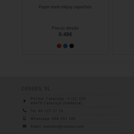
Paper mate inkjoy capuchón
Precio desde
0.48€
COSUES, SL.
PG/Ind. Catarroja - C/32, 520
46470 Catarroja (València)
Tel: 96 127 27 70
Whatsapp: 608 291 265
Email: pedidos@cosues.com