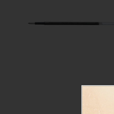
Manualidades
Juegos de mesa
Pizarras, vitrinas y expo
Ps
Material escolar
Juegos simbólicos
Sillas, bancos y taburet
Ti
Plastifica, encuaderna, destruye
Papel y manipulados