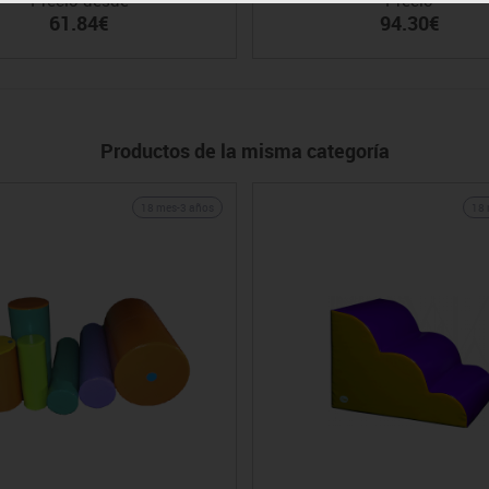
61.84€
94.30€
Productos de la misma categoría
18 mes-3 años
18 