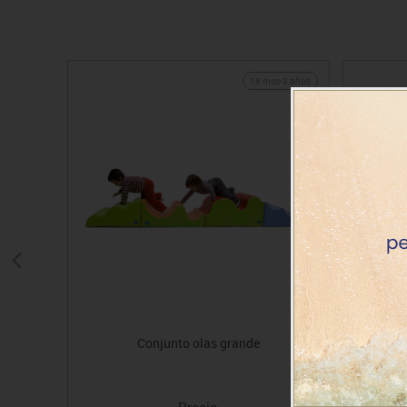
18 mes-3 años
Conjunto olas grande
C
Precio