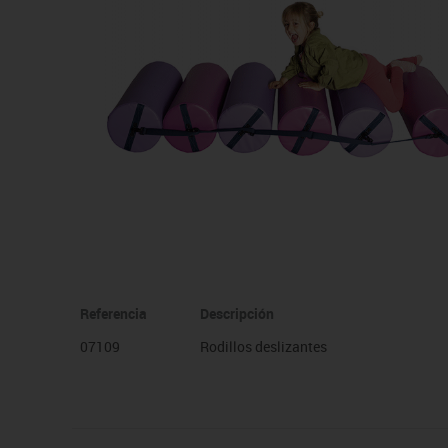
Manualidades
Juegos de mesa
Pizarras, vitrinas y expo
Ps
Material escolar
Juegos simbólicos
Sillas, bancos y taburet
Ti
Plastifica, encuaderna, destruye
Papel y manipulados
Referencia
Descripción
07109
Rodillos deslizantes