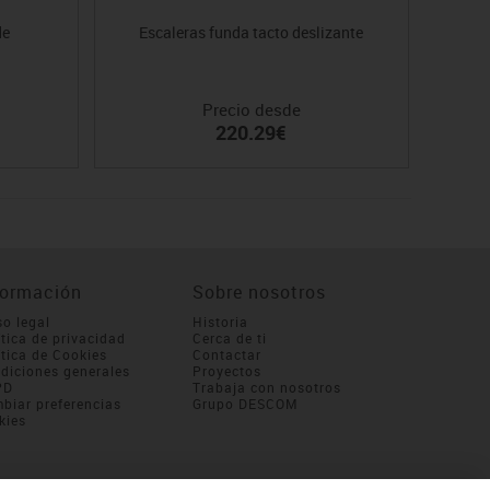
de
Escaleras funda tacto deslizante
Precio desde
220.29€
formación
Sobre nosotros
so legal
Historia
ítica de privacidad
Cerca de ti
ítica de Cookies
Contactar
diciones generales
Proyectos
PD
Trabaja con nosotros
biar preferencias
Grupo DESCOM
kies