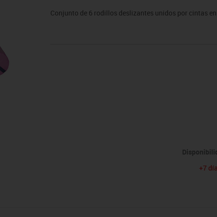
sitores
icomotricidad
Entrenamiento
Micro:bit
Psicomotricidad
Videoproyección
Conjunto de 6 rodillos deslizantes unidos por cintas en 
es
nkering
Vex robotics
Otros
Disponibil
+7 dí