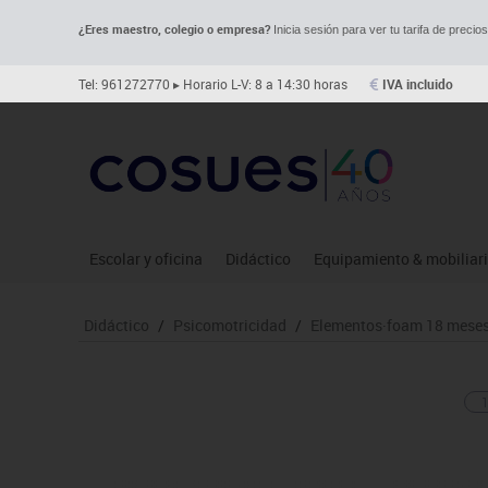
¿Eres maestro, colegio o empresa?
Inicia sesión para ver tu tarifa de precio
Tel: 961272770
▸ Horario L-V: 8 a 14:30 horas
IVA incluido
Escolar y oficina
Didáctico
Equipamiento & mobiliar
Archivo
Asociación y atención
Aulas entornos naturale
Le
Didáctico
/
Psicomotricidad
/
Elementos·foam 18 meses
Complementos oficina
Ciencias
Despachos y oficinas
Ma
Dibujo técnico y artístico
Construcciones
Espacios compartidos
Me
Escritura y corrección
Espacios exteriores
Mesas educación
Mo
Higiene
Espacios multisensoriales
Muebles escolares
Mú
Informática
Juegos heurísticos
Percheros, baldas y taqui
Pr