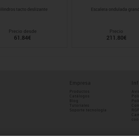
ilindros tacto deslizante
Escalera ondulada gran
Precio desde
Precio
61.84€
211.80€
Empresa
In
Productos
Avi
Catálogos
Pol
Blog
Pol
Tutoriales
Con
Soporte tecnología
RG
Cam
coo