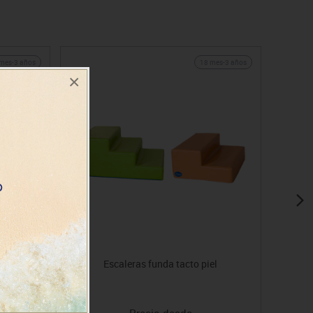
mes-3 años
18 mes-3 años
×
Escaleras funda tacto piel
Precio desde