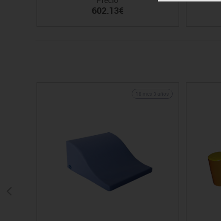
602.13€
18 mes-3 años