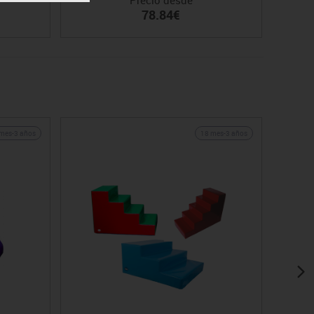
78.84€
mes-3 años
18 mes-3 años