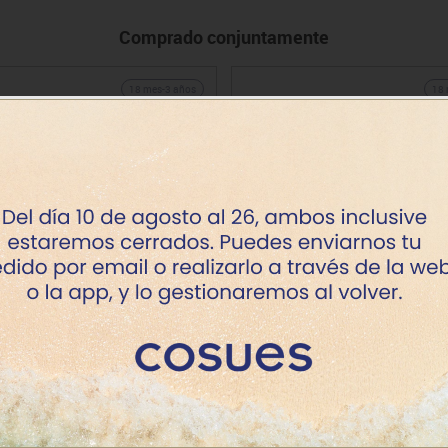
Comprado conjuntamente
18 mes-3 años
18 
ilindros tacto deslizante
Soporte cilindro
Precio desde
Precio