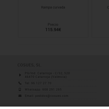
Rampa curvada
C
Precio
115.94€
COSUES, SL.
PG/Ind. Catarroja - C/32, 520
46470 Catarroja (València)
Tel: 96 127 27 70
Whatsapp: 608 291 265
Email: pedidos@cosues.com