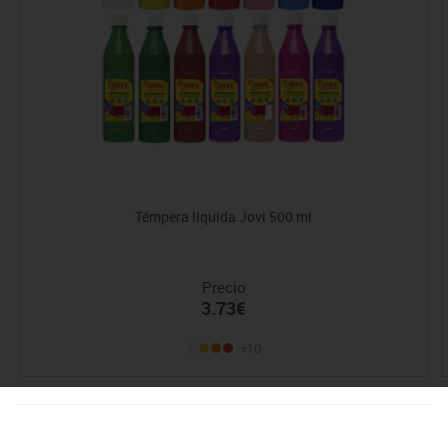
Témpera líquida Jovi 500 ml
Precio
3.73€
+10