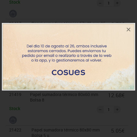
Stock
21417
Papel sumadora térmico 57x48 mm 25
6.70€
×
m. Bolsa 8
Stock
21418
Papel sumadora térm. 57x55 mm 35 m.
10.26€
Bolsa 10 u.
Stock
21419
Papel sumadora térmico 80x60 mm
12.68€
Bolsa 8
Stock
21422
Papel sumadora térmico 80x80 mm
5.05€
Bolsa 5 u.