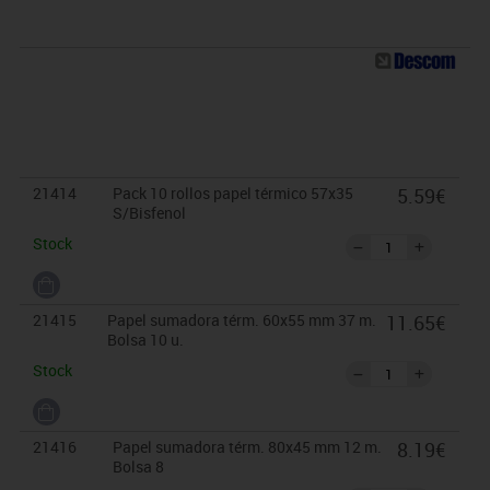
21414
Pack 10 rollos papel térmico 57x35
5.59€
S/Bisfenol
Stock
21415
Papel sumadora térm. 60x55 mm 37 m.
11.65€
Bolsa 10 u.
Stock
21416
Papel sumadora térm. 80x45 mm 12 m.
8.19€
Bolsa 8