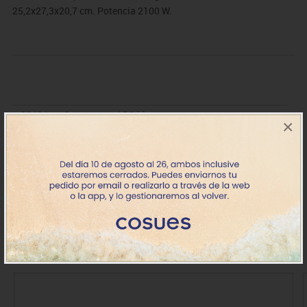
25,2x27,3x20,7 cm. Potencia 2100 W.
80404
Secamanos ABS blanco
149.48€
×
Stock
IVA incluido
Comprado conjuntamente