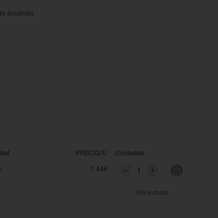
la acuarela.
idad
PRECIO/U
Unidades
k
7.44€
IVA incluido