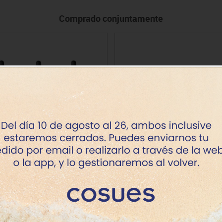
Comprado conjuntamente
cuarela Daler-Rowney Aquafine
Bastidores entelados
Precio desde
Precio desde