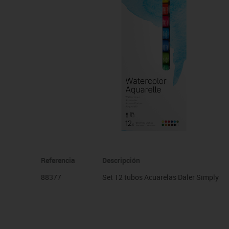
Manualidades
Juegos de mesa
Pizarras, vitrinas y expo
Ps
Material escolar
Juegos simbólicos
Sillas, bancos y taburet
Ti
Plastifica, encuaderna, destruye
Papel y manipulados
Referencia
Descripción
88377
Set 12 tubos Acuarelas Daler Simply