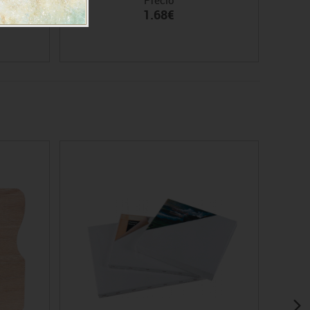
1.68€