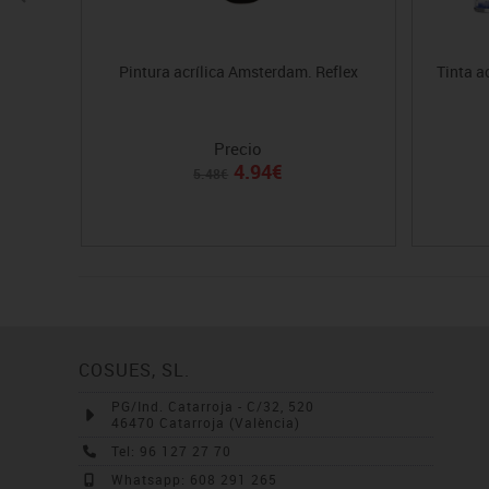
Pintura acrílica Amsterdam. Reflex
Tinta a
Precio
4.94€
5.48€
COSUES, SL.
PG/Ind. Catarroja - C/32, 520
46470 Catarroja (València)
Tel: 96 127 27 70
Whatsapp: 608 291 265