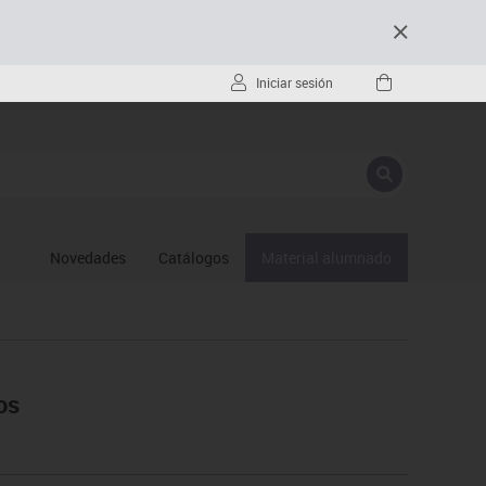
Iniciar sesión
Novedades
Catálogos
Material alumnado
os