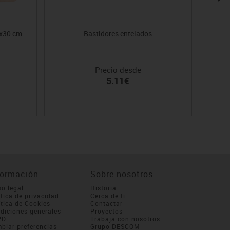
5x30 cm
Bastidores entelados
Tubos
Precio desde
5.11€
formación
Sobre nosotros
so legal
Historia
ítica de privacidad
Cerca de ti
ítica de Cookies
Contactar
diciones generales
Proyectos
PD
Trabaja con nosotros
biar preferencias
Grupo DESCOM