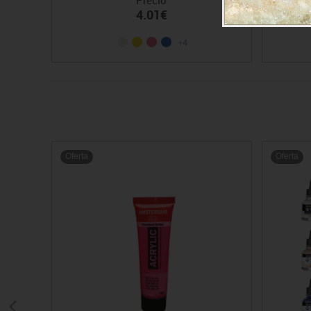
4.01€
+4
Oferta
Oferta