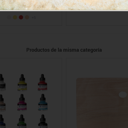
4.05€
5.11€
4.50€
+5
Productos de la misma categoría