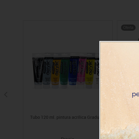
Oferta
Tubo 120 ml. pintura acrílica Graduate
Tinta a
Precio