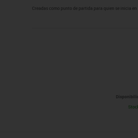
sitores
icomotricidad
Entrenamiento
Micro:bit
Psicomotricidad
Videoproyección
Creadas como punto de partida para quien se inicia en 
es
nkering
Vex robotics
Otros
Disponibil
Stoc