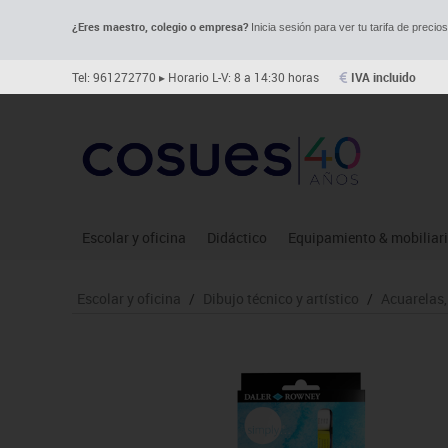
¿Eres maestro, colegio o empresa?
Inicia sesión para ver tu tarifa de precio
Tel: 961272770
▸ Horario L-V: 8 a 14:30 horas
IVA incluido
Escolar y oficina
Didáctico
Equipamiento & mobiliar
Archivo
Asociación y atención
Aulas entornos naturale
Le
Escolar y oficina
/
Dibujo técnico y artístico
/
Acuarelas,
Complementos oficina
Ciencias
Despachos y oficinas
Ma
Dibujo técnico y artístico
Construcciones
Espacios compartidos
Me
Escritura y corrección
Espacios exteriores
Mesas educación
Mo
Higiene
Espacios multisensoriales
Muebles escolares
Mú
Informática
Juegos heurísticos
Percheros, baldas y taqui
Pr