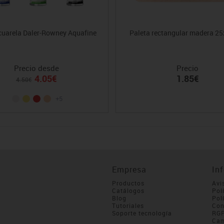
cuarela Daler-Rowney Aquafine
Paleta rectangular madera 2
Precio desde
Precio
4.05€
1.85€
4.50€
+5
Empresa
In
Productos
Avi
Catálogos
Pol
Blog
Pol
Tutoriales
Con
Soporte tecnología
RG
Cam