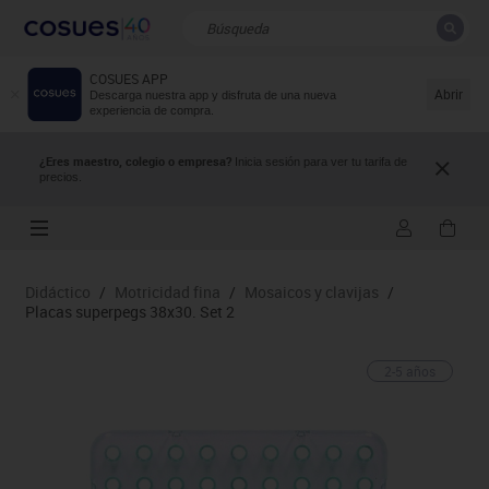
COSUES APP
CERRAR
Resultados de la búsqueda
Abrir
Descarga nuestra app y disfruta de una nueva
experiencia de compra.
¿Eres maestro, colegio o empresa?
Inicia sesión para ver tu tarifa de
precios.
Didáctico
/
Motricidad fina
/
Mosaicos y clavijas
/
Placas superpegs 38x30. Set 2
2-5 años