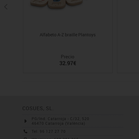
Alfabeto A-Z braille Plantoys
Precio
32.97€
COSUES, SL.
PG/Ind. Catarroja - C/32, 520
46470 Catarroja (València)
Tel: 96 127 27 70