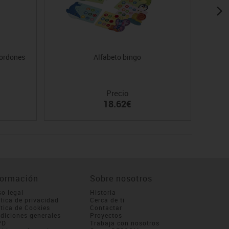
cordones
Alfabeto bingo
Abec
Precio
18.62€
formación
Sobre nosotros
so legal
Historia
ítica de privacidad
Cerca de ti
ítica de Cookies
Contactar
diciones generales
Proyectos
PD
Trabaja con nosotros