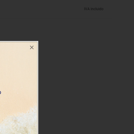
IVA incluido
×