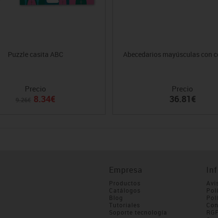
Puzzle casita ABC
Abecedarios mayúsculas con 
Precio
Precio
8.34€
36.81€
9.26€
Empresa
In
Productos
Avi
Catálogos
Pol
Blog
Pol
Tutoriales
Con
Soporte tecnología
RG