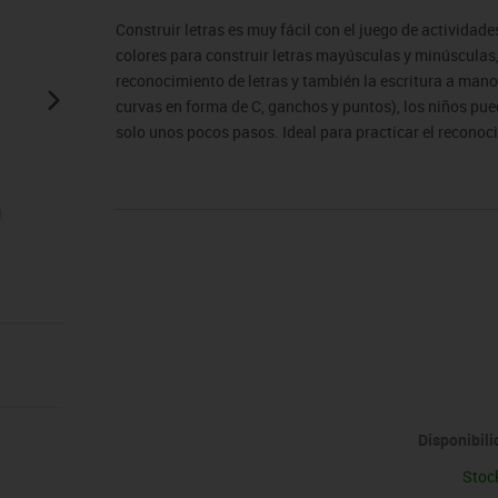
sitores
icomotricidad
Entrenamiento
Micro:bit
Psicomotricidad
Videoproyección
Construir letras es muy fácil con el juego de actividade
es
nkering
Vex robotics
colores para construir letras mayúsculas y minúsculas, 
Otros
reconocimiento de letras y también la escritura a mano!
curvas en forma de C, ganchos y puntos), los niños pu
solo unos pocos pasos. Ideal para practicar el reconoci
escritura previa.
Disponibil
Stoc