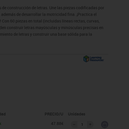
s de construcción de letras. Une las piezas codificadas por
además de desarrollar la motricidad fina. ¡Practica el
 Con 60 piezas en total (incluidas líneas rectas, curvas,
eden construir letras mayúsculas y minúsculas precisas en
miento de letras y construir una base sólida para la
idad
PRECIO/U
Unidades
k
47.88€