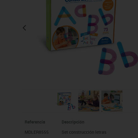
Manualidades
Juegos de mesa
Pizarras, vitrinas y expo
Ps
Material escolar
Juegos simbólicos
Sillas, bancos y taburet
Ti
Plastifica, encuaderna, destruye
Papel y manipulados
Referencia
Descripción
MDLER8555
Set construcción letras