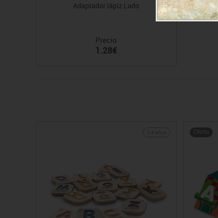
Adaptador lápiz Lado
Precio
1.28€
Oferta
2-6 años