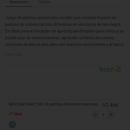
Descripción
Detalles
Juego de pelotas sensoriales versátil que contiene 9 pares de
pelotas de colores táctiles diferentes en una bolsa de tela negra.
Es ideal para actividades de aprendizaje dirigidas para niños y se
puede usar de varias maneras: aprender nombres de colores,
contando de dos en dos, describir texturas visualmente o al tacto;
clasificar y emparejar las parejas por color, etc.
Leer todo
MDCOM72447
Set 18 pelotas diferentes texturas
53.46€
+7 días