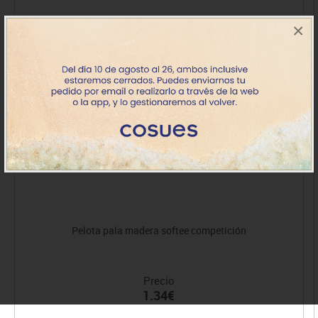
×
Pelota pala madera softee competición
Precio
1.34€