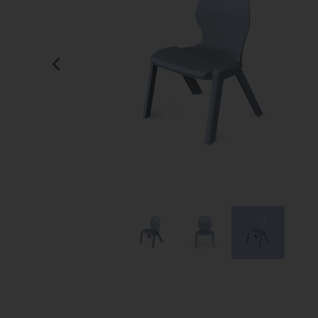
Manualidades
Juegos de mesa
Pizarras, vitrinas y expo
Ps
Material escolar
Juegos simbólicos
Sillas, bancos y taburet
Ti
Plastifica, encuaderna, destruye
Papel y manipulados