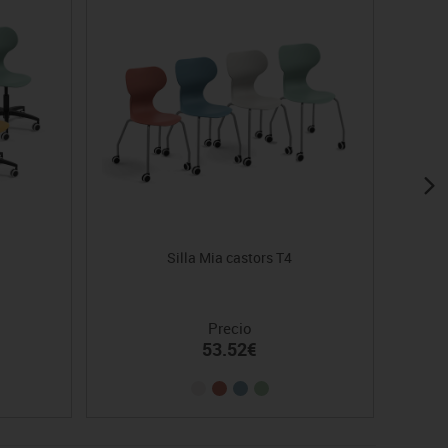
Silla Mia castors T4
Precio
53.52€