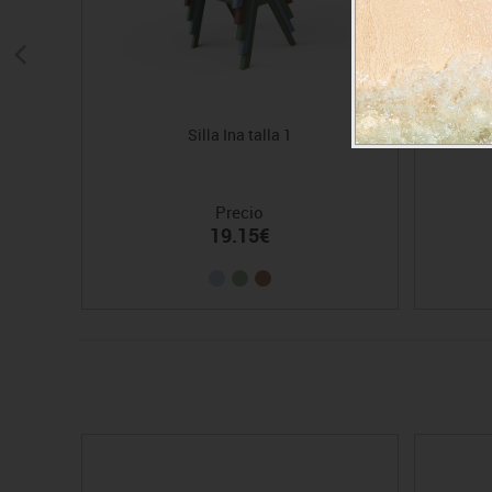
Silla Ina talla 1
Precio
19.15€