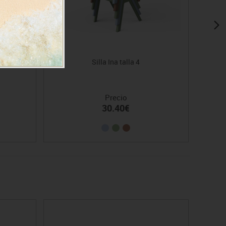
Silla Ina talla 4
Precio
30.40€