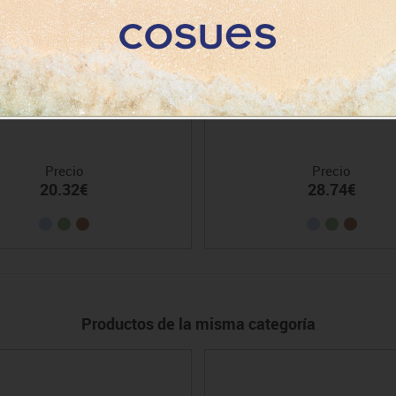
Silla Ina talla 2
Silla Ina talla 3
Precio
Precio
20.32€
28.74€
Productos de la misma categoría