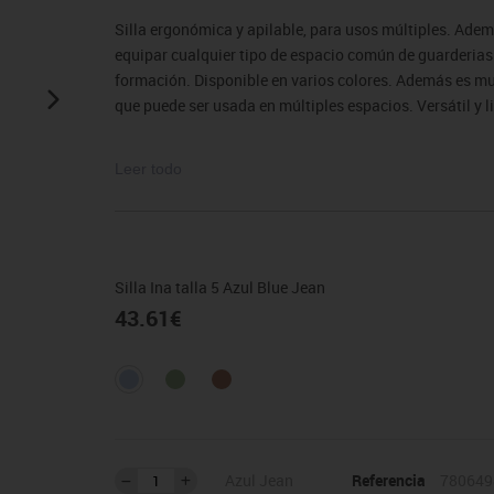
sitores
icomotricidad
Entrenamiento
Micro:bit
Psicomotricidad
Videoproyección
Silla ergonómica y apilable, para usos múltiples. Ademá
es
nkering
Vex robotics
equipar cualquier tipo de espacio común de guarderias 
Otros
formación. Disponible en varios colores. Además es muy 
que puede ser usada en múltiples espacios. Versátil y li
Edad
8-10 años.
Leer todo
El mobiliario se pide por encargo y no es susceptible 
condiciones.
Silla Ina talla 5 Azul Blue Jean
43.61
€
Azul Jean
Referencia
780649