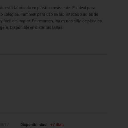
s está fabricada en plástico resistente. Es ideal para
o colegios. También para uso en bibliotecas o aulas de
fácil de limpiar. En resumen, Ina es una silla de plástico
gera. Disponible en distintas tallas.
de devolución. Para casos excepcionales consultar
8517
Disponibilidad
+7 días