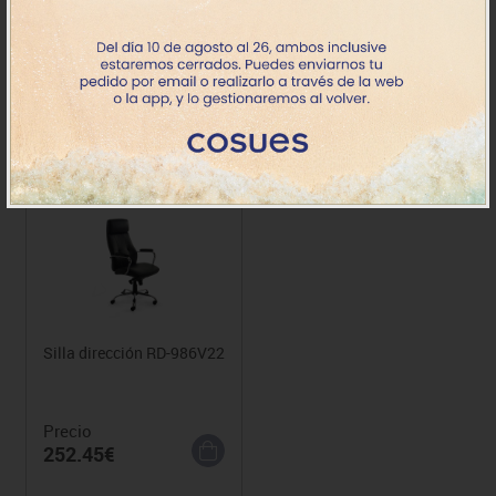
985V22
Precio
Precio
187.56€
201.76€
Silla dirección RD-986V22
Precio
252.45€