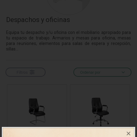
Despachos y oficinas
Equipa tu despacho y/u oficina con el mobiliario apropiado para
tu espacio de trabajo. Armarios y mesas para oficina, mesas
para reuniones, elementos para salas de espera y recepción,
sillas...
Filtros
Ordenar por
×
Silla confidente RD-
Silla dirección RD-988V22