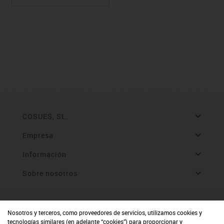
COSUES, SL.
Empresa
Información
Sobre nosotros
Nosotros y terceros, como proveedores de servicios, utilizamos cookies y
tecnologías similares (en adelante “cookies”) para proporcionar y