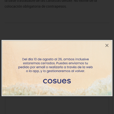
la base trasladable de las canastas deluxe. No exime de la
colocación obligatoria de contrapesos.
×
DE0509708
Sist. Segur. 2 canastas
Consultar
baloncesto y minibasket trasl.
+7 días
IVA incluido
Productos de la misma categoría