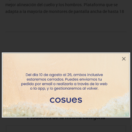
mejor alineación del cuello y los hombros. Plataforma que se
adapta a la mayoría de monitores de pantalla ancha de hasta 18
kg
×
60824
Soporte monitor SmartFit Spin2 Negro
54.63€
+7 días
IVA incluido
Productos de la misma categoría