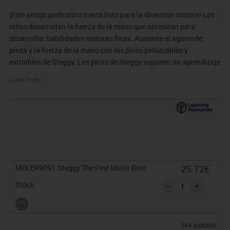
¡Este amigo prehistórico está listo para la diversión motora! Los
niños desarrollan la fuerza de la mano que necesitan para
desarrollar habilidades motoras finas. Aumente el agarre de
pinza y la fuerza de la mano con los picos pellizcables y
extraíbles de Steggy. Los picos de Steggy suponen un aprendizaje
3 en 1: además de desarrollar habilidades motoras finas, las
Leer todo
escalas también desarrolla el reconocimiento de números DEL 1
AL 10 y la discriminación de colores gracias a su diseño. Guarde
los picos de Steggy en el interior para ordenarlas fácilmente
cuando termine el juego.
MDLER9091
Steggy The Fine Motor Dino
25.72€
Stock
IVA incluido