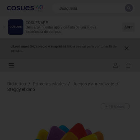
COSUES APP
CERRAR
Resultados de la búsqueda
Abrir
Descarga nuestra app y disfruta de una nueva
experiencia de compra.
¿Eres maestro, colegio o empresa?
Inicia sesión para ver tu tarifa de
precios.
Didáctico
/
Primeras edades
/
Juegos y aprendizaje
/
Steggy el dino
+ 18 meses