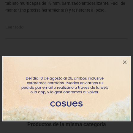
tablero multicapas de 18 mm. barnizado antideslizante. Fácil de
montar (no precisa herramientas) y resistente al peso.
El mobiliario se pide por encargo y no es susceptible de
Leer todo
devolución. Para casos excepcionales consultar condiciones.
×
76812
Tablero abedul 90x75 cm
158.62€
+7 días
IVA incluido
Productos de la misma categoría