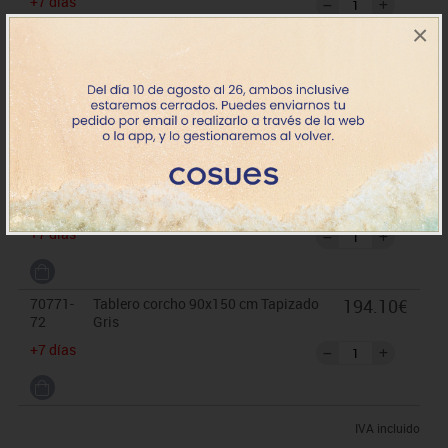
+7 días
×
70771-
Tablero corcho 90x150 cm Tapizado
194.10€
26
Ocre
+7 días
70771-
Tablero corcho 90x150 cm Tapizado
194.10€
30
Negro
+7 días
70771-
Tablero corcho 90x150 cm Tapizado
194.10€
72
Gris
+7 días
IVA incluido