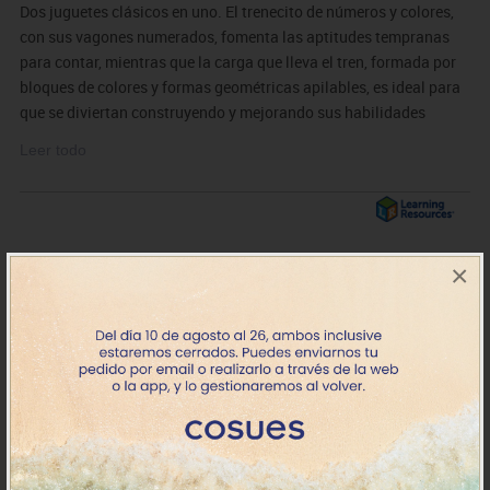
Dos juguetes clásicos en uno. El trenecito de números y colores,
con sus vagones numerados, fomenta las aptitudes tempranas
para contar, mientras que la carga que lleva el tren, formada por
bloques de colores y formas geométricas apilables, es ideal para
que se diviertan construyendo y mejorando sus habilidades
motoras finas. La guía incluye actividades para relacionar, para
Leer todo
clasificar, para identificar colores y una canción sobre trenes para
que la aprendan mientras juegan. Es un complemento para
aprender los números del 1 al 5 y las formas geométricas básicas
(círculo, triángulo, rectángulo y cuadrado).
×
MDLER7742
Tren Choo Choo
25.22€
- 22.70€
+7 días
IVA incluido