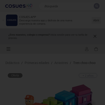
COSUES APP
CERRAR
Resultados de la búsqueda
Abrir
Descarga nuestra app y disfruta de una nueva
experiencia de compra.
¿Eres maestro, colegio o empresa?
Inicia sesión para ver tu tarifa de
precios.
Didáctico
/
Primeras edades
/
Arrastres
/
Tren choo choo
+ 2 años
Oferta