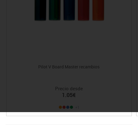
Pilot V Board Master recambios
Precio desde
1.05€
+1