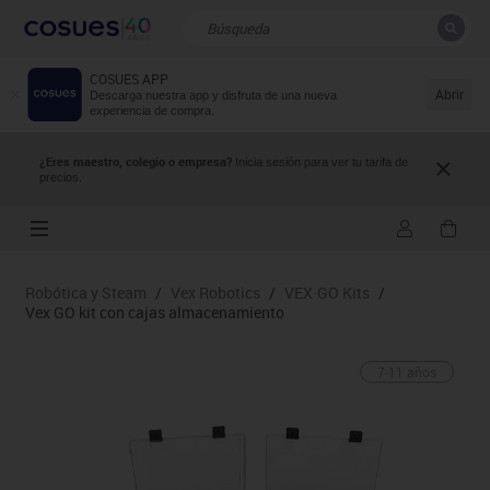
COSUES APP
CERRAR
Resultados de la búsqueda
Abrir
Descarga nuestra app y disfruta de una nueva
experiencia de compra.
¿Eres maestro, colegio o empresa?
Inicia sesión para ver tu tarifa de
precios.
Robótica y Steam
/
Vex Robotics
/
VEX·GO Kits
/
Vex GO kit con cajas almacenamiento
7-11 años