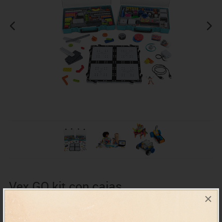
Vex GO kit con cajas
×
almacenamiento