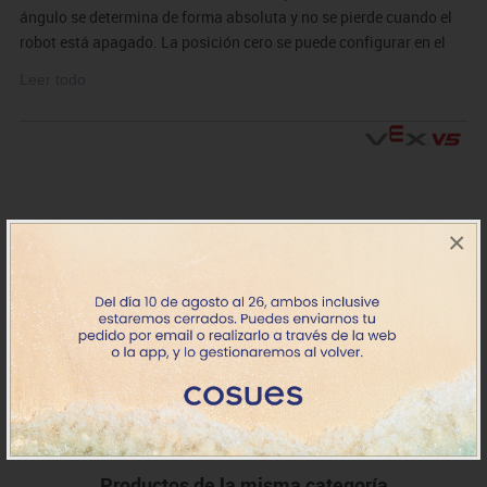
ángulo se determina de forma absoluta y no se pierde cuando el
robot está apagado. La posición cero se puede configurar en el
tablero de instrumentos o por código. Rotaciones es el número de
Leer todo
revoluciones hacia adelante o hacia atrás, y se puede restablecer
a cero según sea necesario. La rotación no se almacena y se
reinicia en el ángulo actual en cada ejecución del programa. La
velocidad del eje se mide en grados por segundo. Este sensor es
compatible con ejes VEX estándar de 1/8 y 1/4.
×
276-6050
VEX V5 sensor rotación
53.83€
+7 días
IVA incluido
Productos de la misma categoría