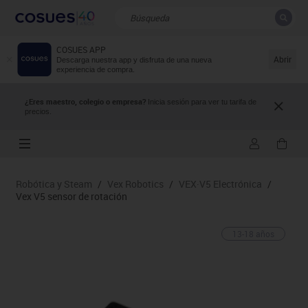
COSUES APP
CERRAR
Resultados de la búsqueda
Abrir
Descarga nuestra app y disfruta de una nueva
experiencia de compra.
¿Eres maestro, colegio o empresa?
Inicia sesión para ver tu tarifa de
precios.
Robótica y Steam
/
Vex Robotics
/
VEX·V5 Electrónica
/
Vex V5 sensor de rotación
13-18 años