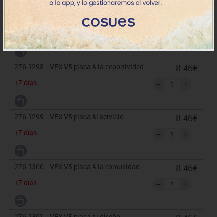
276-1297
VEX V5 placa A la energía
8.46€
+7 días
276-1298
VEX V5 placa A la deportividad
8.46€
+7 días
276-1299
VEX V5 placa Al servicio
8.46€
+7 días
276-1300
VEX V5 placa A la comunidad
8.46€
+7 días
276-1301
VEX V5 placa Al diseño