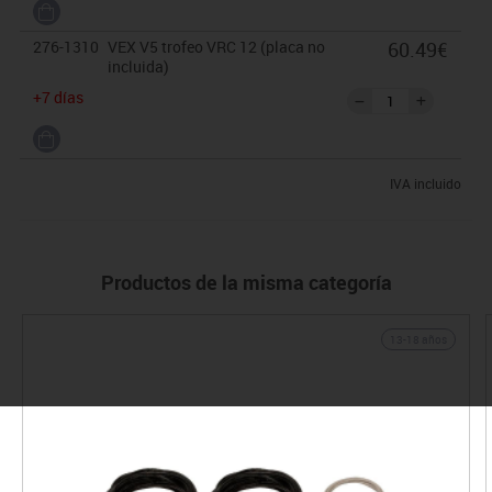
276-1310
VEX V5 trofeo VRC 12 (placa no
60.49€
incluida)
+7 días
IVA incluido
Productos de la misma categoría
13-18 años