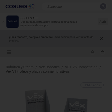
COSUES APP
CERRAR
Resultados de la búsqueda
Abrir
Descarga nuestra app y disfruta de una nueva
experiencia de compra.
¿Eres maestro, colegio o empresa?
Inicia sesión para ver tu tarifa de
precios.
Robótica y Steam
/
Vex Robotics
/
VEX·V5 Competición
/
Vex V5 trofeos y placas conmemorativas
13-18 años