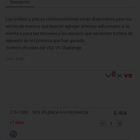
Descripción
Los trofeos y placas conmemorativas están disponibles para los
socios de eventos que buscan agregar premios adicionales a su
evento o para las escuelas y los equipos que necesitan trofeos de
repuesto de los premios que han ganado.
Trofeos oficiales del VEX V5 Challenge.
Placas Conmemorativas con una variedad de opciones.
Leer todo
Los Trofeos, placas conmemorativas y placas de fecha se venden
por separado.
276-1280
VEX V5 placa A la excelencia
8.46€
+7 días