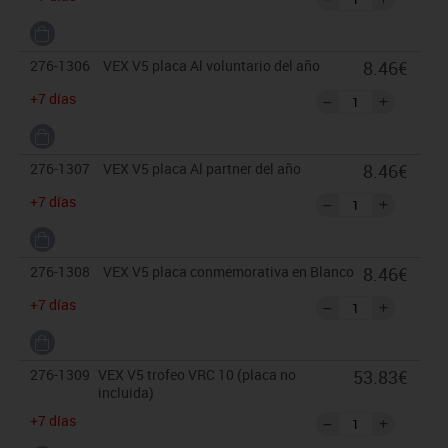
276-1306
VEX V5 placa Al voluntario del año
8.46€
+7 días
276-1307
VEX V5 placa Al partner del año
8.46€
+7 días
276-1308
VEX V5 placa conmemorativa en Blanco
8.46€
+7 días
276-1309
VEX V5 trofeo VRC 10 (placa no
53.83€
incluida)
+7 días