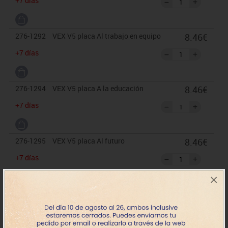
+7 días
276-1292
VEX V5 placa Al trabajo en equipo
8.46€
+7 días
276-1294
VEX V5 placa A la educación
8.46€
+7 días
276-1295
VEX V5 placa Al futuro
8.46€
+7 días
×
276-1296
VEX V5 placa Los jueces
8.46€
+7 días