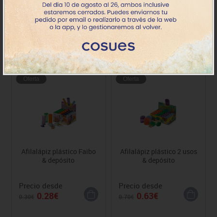
collection school
hexagonal
Precio desde
Precio desde
1.97€
1.86€
Oferta
Oferta
Afilalápiz plástico Faibo
Afilalápiz plástico 2 usos
& depósito
& depósito
Precio desde
Precio desde
0.28€
0.63€
0.30€
0.70€