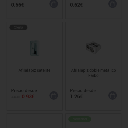
0.56€
0.62€
Oferta
Afilalápiz satélite
Afilalápiz doble metálico
Faibo
Precio desde
Precio desde
0.93€
1.26€
1.03€
Novedad