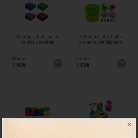
Afilalápiz doble metal
Afilalápiz doble Faibo
colores Staedtler
aluminio con depósito
Precio
Precio
1.60€
1.83€
×
Afilalápiz Milan
Afilalápiz Giotto