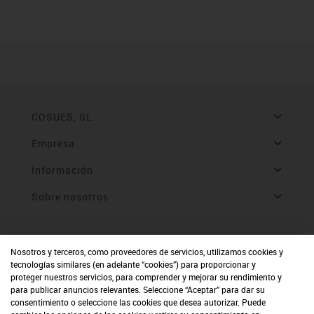
COSUES, SL.
Empresa
Información
Sobre nosotros
Nosotros y terceros, como proveedores de servicios, utilizamos cookies y
tecnologías similares (en adelante “cookies”) para proporcionar y
proteger nuestros servicios, para comprender y mejorar su rendimiento y
para publicar anuncios relevantes. Seleccione “Aceptar” para dar su
consentimiento o seleccione las cookies que desea autorizar. Puede