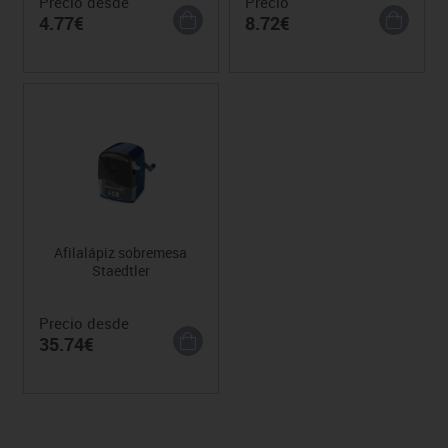
Precio desde
Precio
4.77€
8.72€
Afilalápiz sobremesa
Staedtler
Precio desde
35.74€