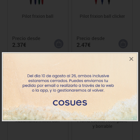
Pilot frixion ball
Pilot frixion ball clicker
Precio desde
Precio desde
2.37€
2.47€
×
Novedad
Recambios frixion ball
Pluma escolar recargable
y borrable