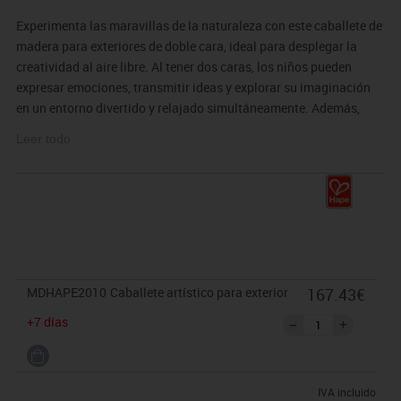
Experimenta las maravillas de la naturaleza con este caballete de
madera para exteriores de doble cara, ideal para desplegar la
creatividad al aire libre. Al tener dos caras, los niños pueden
expresar emociones, transmitir ideas y explorar su imaginación
en un entorno divertido y relajado simultáneamente. Además,
gracias a sus pinzas podrán añadir un rollo de papel para dibujar
Leer todo
sobre este. Incluye un cubo de plástico con tapa, un rodillo de
pintura de espuma, dos bandejas de pintura, dos clips para añadir
papel sobre el lienzo y tres clips en forma de hoja.
Tamaño:
83x110x62 cm
MDHAPE2010
Caballete artístico para exterior
167.43€
+7 días
IVA incluido