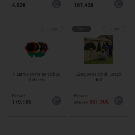
4.82€
167.43€
+ 1 año
+ 1 año
Oferta
Pizarras en forma de flor.
Espejos de árbol. Juego
Set de 5
de 3
Precio
Precio
179.18€
301.30€
334.78€