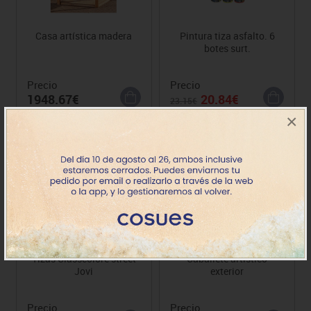
Casa artística madera
Pintura tiza asfalto. 6
botes surt.
Precio
Precio
1948.67€
20.84€
23.15€
×
+ 3 años
Tizas Classcolore street
Caballete artístico
Jovi
exterior
Precio
Precio