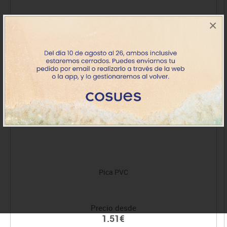
×
Pica PVC
Precio desde
1.51€