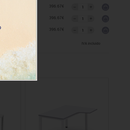
as
396.67€
as
396.67€
as
396.67€
IVA incluido