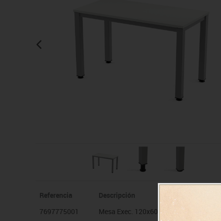
Manualidades
Juegos de mesa
Pizarras, vitrinas y expo
Ps
Material escolar
Juegos simbólicos
Sillas, bancos y taburet
Ti
Plastifica, encuaderna, destruye
Papel y manipulados
Referencia
Descripción
7697775001
Mesa Exec. 120x60 est. Alum. tapa Bla