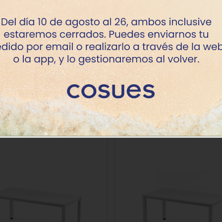
a
+7 dí
+7 dí
le
+7 dí
Productos de la misma categoría