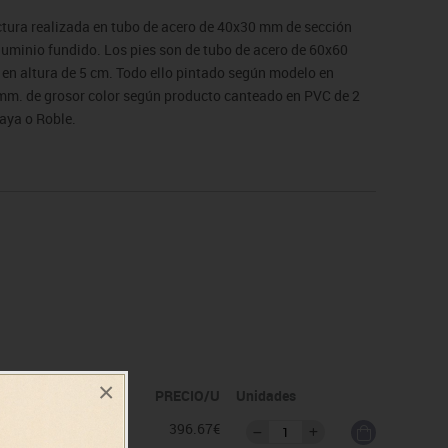
uctura realizada en tubo de acero de 40x30 mm de sección
 aluminio fundido. Los pies son de tubo de acero de 60x60
 en altura de 5 cm. Todo ello pintado según modelo en
 mm. de grosor color según producto canteado en PVC de 2
aya o Roble.
×
idad
PRECIO/U
Unidades
as
396.67€