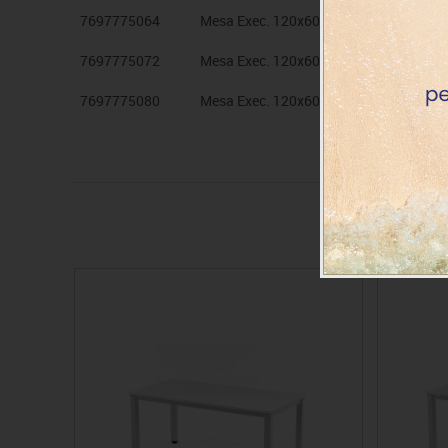
7697775064
Mesa Exec. 120x60 est. Alum. tapa Hay
7697775072
Mesa Exec. 120x60 est. Alum. tapa Gris
7697775080
Mesa Exec. 120x60 est. Alum. tapa Rob