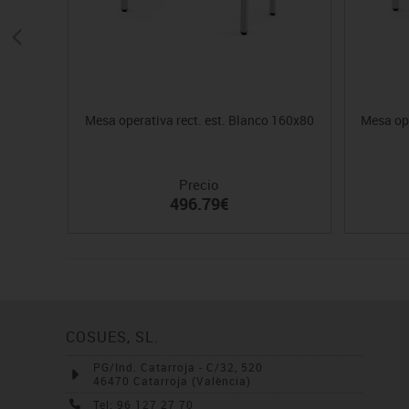
Mesa operativa rect. est. Blanco 160x80
Mesa ope
Precio
496.79€
COSUES, SL.
PG/Ind. Catarroja - C/32, 520
46470 Catarroja (València)
Tel: 96 127 27 70