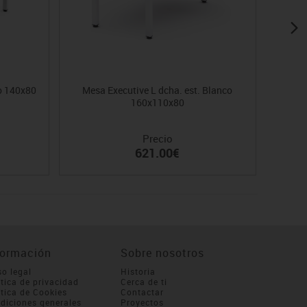
co 140x80
Mesa Executive L dcha. est. Blanco
Mes
160x110x80
Precio
621.00€
formación
Sobre nosotros
so legal
Historia
ítica de privacidad
Cerca de ti
ítica de Cookies
Contactar
diciones generales
Proyectos