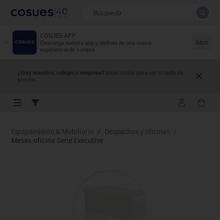
COSUES APP
CERRAR
Resultados de la búsqueda
Abrir
Descarga nuestra app y disfruta de una nueva
experiencia de compra.
¿Eres maestro, colegio o empresa?
Inicia sesión para ver tu tarifa de
precios.
Equipamiento & Mobiliario
/
Despachos y oficinas
/
Mesas·oficina Serie Executive