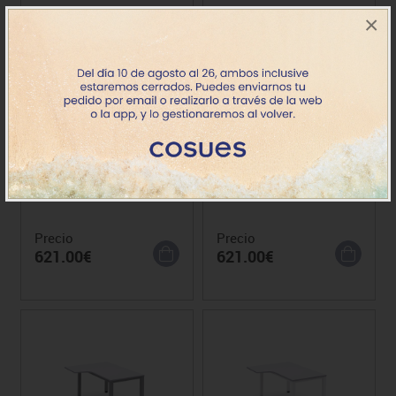
×
Mesa Executive L izq. est.
Mesa Executive L izq. est.
Alum. 160x110x80
Blanco 160x110x80
Precio
Precio
621.00€
621.00€