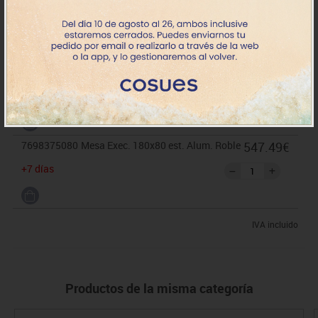
547.49€
+7 días
7698375072
Mesa Exec. 180x80 est. Alum. Gris
547.49€
+7 días
7698375080
Mesa Exec. 180x80 est. Alum. Roble
547.49€
+7 días
IVA incluido
Productos de la misma categoría