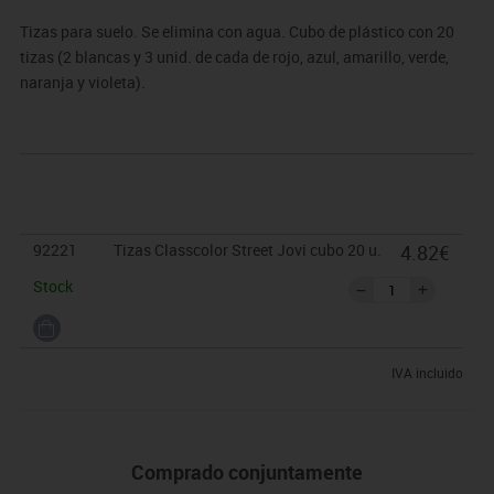
Tizas para suelo. Se elimina con agua. Cubo de plástico con 20
tizas (2 blancas y 3 unid. de cada de rojo, azul, amarillo, verde,
naranja y violeta).
92221
Tizas Classcolor Street Jovi cubo 20 u.
4.82€
Stock
IVA incluido
Comprado conjuntamente