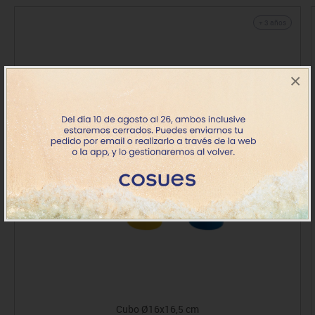
+ 3 años
×
Cubo Ø16x16,5 cm