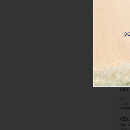
Los pr
nuestr
robot.
STE
Ademá
plan d
VEX
Vex 12
tempra
de mov
movimi
VEX
VEX GO
robot,
accion
VEX 
VEX IQ
línea 