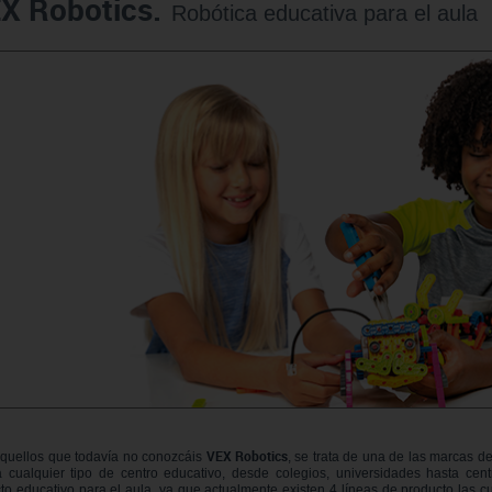
X Robotics.
Robótica educativa para el aula
sitores
icomotricidad
Entrenamiento
Micro:bit
Psicomotricidad
Videoproyección
es
nkering
Vex robotics
Otros
VEX Robotics
quellos que todavía no conozcáis
, se trata de una de las marcas d
 cualquier tipo de centro educativo, desde colegios, universidades hasta ce
to educativo para el aula, ya que actualmente existen 4 líneas de producto las 