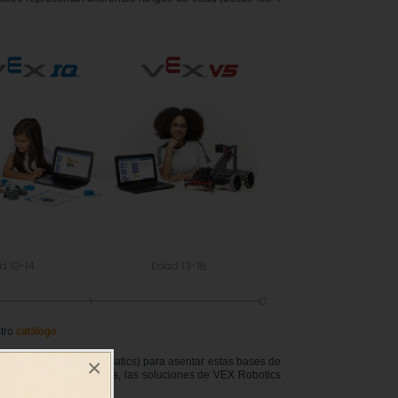
catálogo
tro
×
ngineering and Mathematics) para asentar estas bases de
s de ciencia e ingeniería, las soluciones de VEX Robotics
problemas entre grupos.