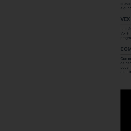
imagi
alguno
VEX
La más
V5 el
progra
COM
Con mo
de cad
poder 
otros 