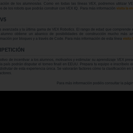
nación de los alumnos/as. Como en todas las líneas VEX, podremos utilizar V
visita la e
s de los robots que podrás construir con VEX IQ. Para más información
 V5
 avanzada y la última gama de VEX Robotics. El rango de edad que comprende es e
 alumno obtiene un abanico de posibilidades de construcción mucho más ampl
visita
mación por bloques y a través de Code. Para más información de esta línea
PETICIÓN
tivo de incentivar a los alumnos, motivarlos y estimular su aprendizaje VEX presen
a país podrán disputar el torneo finall en EEUU. Prepara tu equipo e inscríbelo e
disfrutar de esta experiencia única. Se valorarán factores cómo la clasificación en l
factores.
Para más información podéis consultar la pági