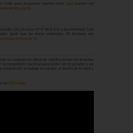
Aquí
EX Code para programar nuestro robot.
puedes ver
ntrada de blog de IQ
.
ntre 13 y 18 años (3º-4º de E.S.O. y Bachillertato). Con
io. Igual que las líneas anteriores, V5 funciona con
 la entrada de blog de V5
.
ta su competición oficial de robótica donde los finalistas
n la competición nacional para poder ser el ganador y así
a competición, el trabajo en equipo, el diseño de tu robot y
VEX Spain
na de
.