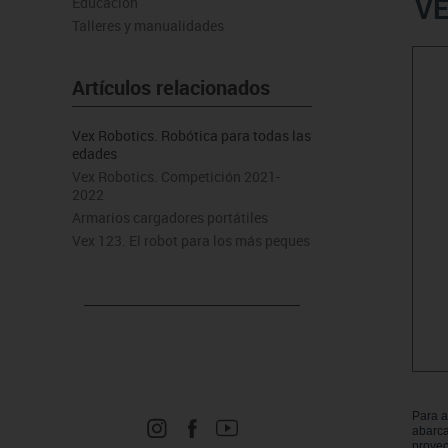
VE
Educación
Manualidades
Juegos de mesa
Pizarras, vitrinas y expo
Ps
Talleres y manualidades
Material escolar
Juegos simbólicos
Sillas, bancos y taburet
Ti
Plastifica, encuaderna, destruye
Artículos relacionados
Papel y manipulados
Vex Robotics. Robótica para todas las
edades
Vex Robotics. Competición 2021-
2022
Armarios cargadores portátiles
Vex 123. El robot para los más peques
Para a
abarca
proyec