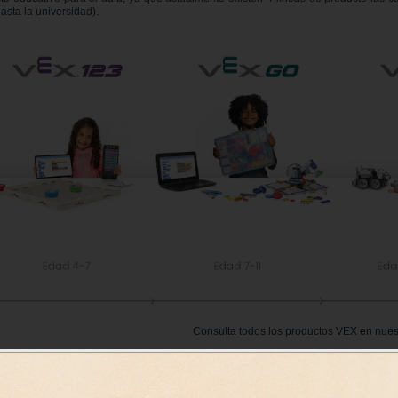
asta la universidad).
Consulta todos los productos VEX en nues
STEM
és de VEX profundizaremos en el conocido término
(Sciencie, Technology, E
eñanza en la escuela o cualquier otro centro educativo. Más allá de los principio
tan la
creatividad, el trabajo en equipo, el liderazgo, la pasión y la resolución de 