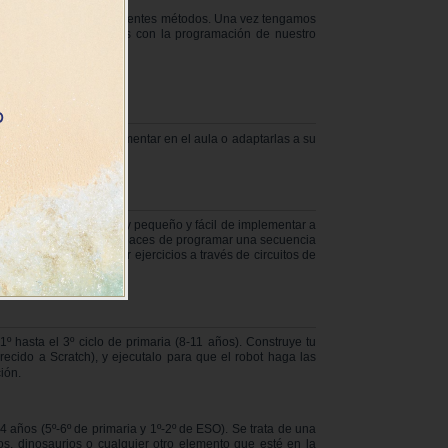
gramarlo a través de diferentes métodos. Una vez tengamos
ejercicio que resoldremos con la programación de nuestro
tes que podrán implementar en el aula o adaptarlas a su
primaria). Es un robot muy pequeño y fácil de implementar a
los más peques serán capaces de programar una secuencia
ee. Se pueden plantear ejercicios a través de circuitos de
ca de VEX 123.
hasta el 3º ciclo de primaria (8-11 años). Construye tu
cido a Scratch), y ejecutalo para que el robot haga las
ión.
años (5º-6º de primaria y 1º-2º de ESO). Se trata de una
los, dinosaurios o cualquier otro elemento que esté en la