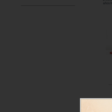
años h
A trav
la ens
fomen