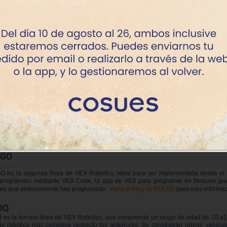
imeros pasos son los de construir un robot para luego, más tarde aprender a pro
o robot podremos plantear diferentes actividades o realizar cualquier tipo de 
M LAB
"
LAB
"
s VEX dispone de una sección
con actividades complementarias para docen
e estudios.
 123
3 es la línea inicial de VEX Robotics (4-7 años, educación Infantil y 1er ciclo de 
na edad ya que tiene un funcionamiento muy sencillo. A través de sus botones, 
imiento para conseguir un objetivo o resolver cualquier problema que se les plant
visita nuestra en entrada de blog
ento y obstáculos. Para más información
específi
 GO
 es la segunda línea de VEX Robotics, ideal para ser implementada desde el 1º 
 prográmalo mediante VEX Code, la app de VEX para programar en bloques (pare
Visita el blog de VEX GO
es que anteriormente has programado.
para más informac
IQ
 es la tercera línea de VEX Robotics, que comprende un rango de edad de 10 a14 
de robótica más compleja respecto las anteriores. Se construirán robots, vehícu